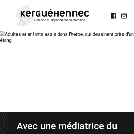
Our
Our
Facebook
Insta
page
accou
Avec une médiatrice du