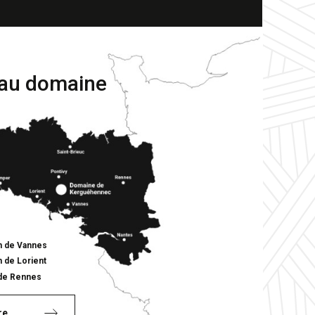
 au domaine
n de Vannes
n de Lorient
de Rennes
re