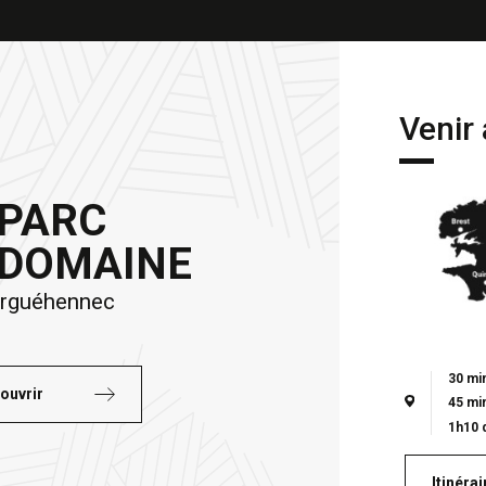
Venir
PARC
DOMAINE
erguéhennec
30 mi
ouvrir
45 mi
1h10 
Itinérai