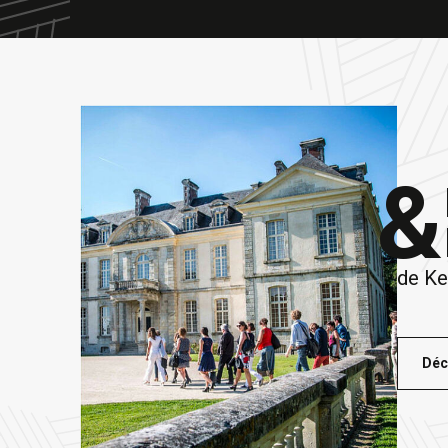
&
de K
Déc