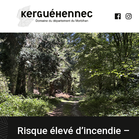
Notre
Notre
page
comp
Facebook
Insta
Risque élevé d’incendie –