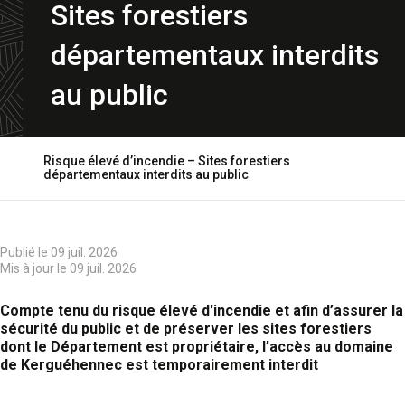
Sites forestiers
départementaux interdits
au public
Risque élevé d’incendie – Sites forestiers
Ouvrir
départementaux interdits au public
le
fil
d'ariane
Publié le 09 juil. 2026
Mis à jour le 09 juil. 2026
Compte tenu du risque élevé d'incendie et afin d’assurer la
sécurité du public et de préserver les sites forestiers
dont le Département est propriétaire, l’accès au domaine
de Kerguéhennec est temporairement interdit