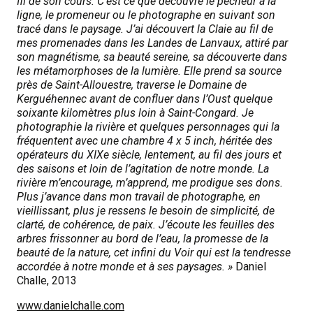
fil de son cours. C’est ce que découvre le pêcheur à la
ligne, le promeneur ou le photographe en suivant son
tracé dans le paysage. J’ai découvert la Claie au fil de
mes promenades dans les Landes de Lanvaux, attiré par
son magnétisme, sa beauté sereine, sa découverte dans
les métamorphoses de la lumière. Elle prend sa source
près de Saint-Allouestre, traverse le Domaine de
Kerguéhennec avant de confluer dans l’Oust quelque
soixante kilomètres plus loin à Saint-Congard. Je
photographie la rivière et quelques personnages qui la
fréquentent avec une chambre 4 x 5 inch, héritée des
opérateurs du XIXe siècle, lentement, au fil des jours et
des saisons et loin de l’agitation de notre monde. La
rivière m’encourage, m’apprend, me prodigue ses dons.
Plus j’avance dans mon travail de photographe, en
vieillissant, plus je ressens le besoin de simplicité, de
clarté, de cohérence, de paix. J’écoute les feuilles des
arbres frissonner au bord de l’eau, la promesse de la
beauté de la nature, cet infini du Voir qui est la tendresse
accordée à notre monde et à ses paysages. »
Daniel
Challe, 2013
www.danielchalle.com