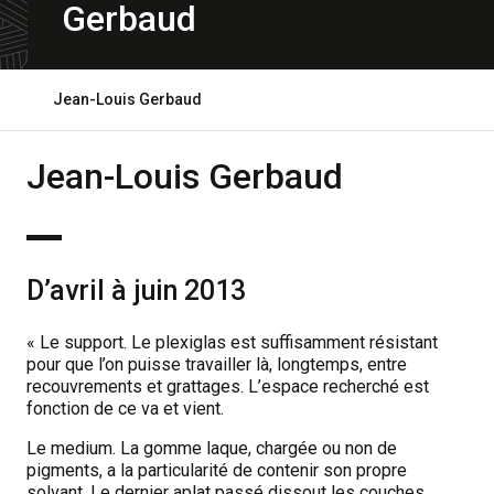
Gerbaud
Ouvrir
Jean-Louis Gerbaud
le
fil
d'ariane
Jean-Louis Gerbaud
D’avril à juin 2013
« Le support. Le plexiglas est suffisamment résistant
pour que l’on puisse travailler là, longtemps, entre
recouvrements et grattages. L’espace recherché est
fonction de ce va et vient.
Le medium. La gomme laque, chargée ou non de
pigments, a la particularité de contenir son propre
solvant. Le dernier aplat passé dissout les couches