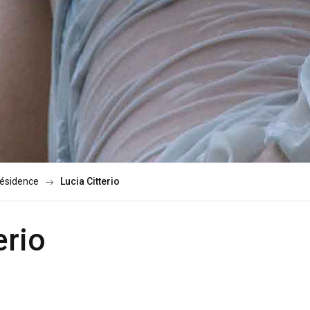
résidence
Lucia Citterio
erio