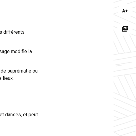
les
carac
Augm
les
carac
Téléc
s différents
la
page
au
sage modifie la
forma
PDF
n de suprématie ou
 lieux.
et danses, et peut