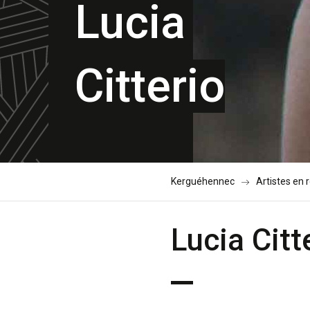
Lucia
Citterio
Kerguéhennec
Artistes en 
Lucia Citt