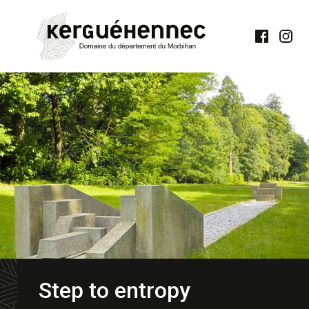
Notre
Notre
page
comp
Facebook
Insta
Step to entropy